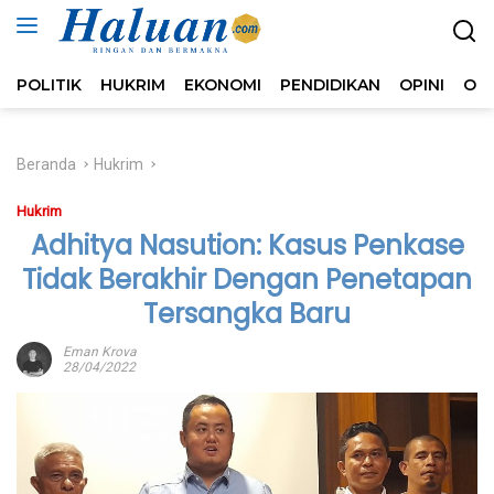
Langsung
ke
konten
POLITIK
HUKRIM
EKONOMI
PENDIDIKAN
OPINI
OL
Beranda
Hukrim
Hukrim
Adhitya Nasution: Kasus Penkase
Tidak Berakhir Dengan Penetapan
Tersangka Baru
Eman Krova
28/04/2022