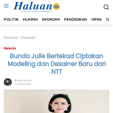
Langsung
ke
konten
POLITIK
HUKRIM
EKONOMI
PENDIDIKAN
OPINI
OL
Beranda
Beranda
Beranda
Bunda Julie Bertekad Ciptakan
Modeling dan Desainer Baru dari
NTT
Eman Krova
17/04/2022