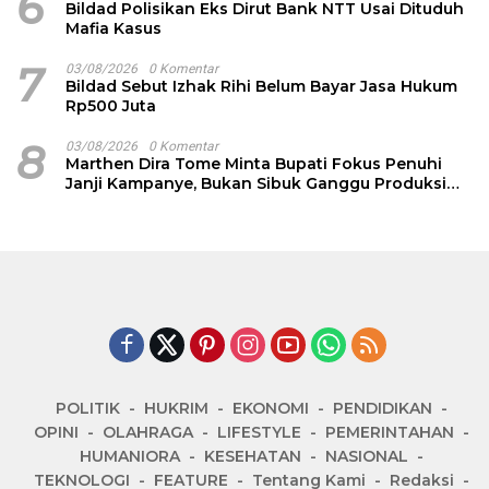
6
Bildad Polisikan Eks Dirut Bank NTT Usai Dituduh
Mafia Kasus
7
03/08/2026
0 Komentar
Bildad Sebut Izhak Rihi Belum Bayar Jasa Hukum
Rp500 Juta
8
03/08/2026
0 Komentar
Marthen Dira Tome Minta Bupati Fokus Penuhi
Janji Kampanye, Bukan Sibuk Ganggu Produksi
Garam
POLITIK
HUKRIM
EKONOMI
PENDIDIKAN
OPINI
OLAHRAGA
LIFESTYLE
PEMERINTAHAN
HUMANIORA
KESEHATAN
NASIONAL
TEKNOLOGI
FEATURE
Tentang Kami
Redaksi