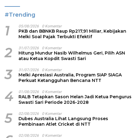
#Trending
1
05/08/2026
0 Komentar
PKB dan BBNKB Raup Rp217,91 Miliar, Kebijakan
Melki Soal Pajak Terbukti Efektif
2
31/07/2026
0 Komentar
Hitung Mundur Nasib Wilhelmus Geri, Pilih ASN
atau Ketua Kopdit Swasti Sari
3
31/07/2026
0 Komentar
Melki Apresiasi Australia, Program SIAP SIAGA
Perkuat Ketangguhan Bencana NTT
4
01/08/2026
0 Komentar
RALB Tetapkan Sason Helan Jadi Ketua Pengurus
Swasti Sari Periode 2026-2028
5
02/08/2026
0 Komentar
Dubes Australia Lihat Langsung Proses
Pembinaan Atlet Cricket di NTT
02/08/2026
0 Komentar