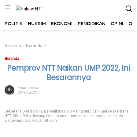
Langsung
ke
konten
POLITIK
HUKRIM
EKONOMI
PENDIDIKAN
OPINI
OL
Beranda
Beranda
Beranda
Pemprov NTT Naikan UMP 2022, Ini
Besarannya
Eman Krova
23/11/2021
Sekretaris Daerah NTT, Benediktus Polo Maing (Kiri) dan Kadis Nakertrans
NTT, Silvia Peku Jawang (kanan) saat memberikan keterangan kepada
wartawan/Foto: Haluanntt.com