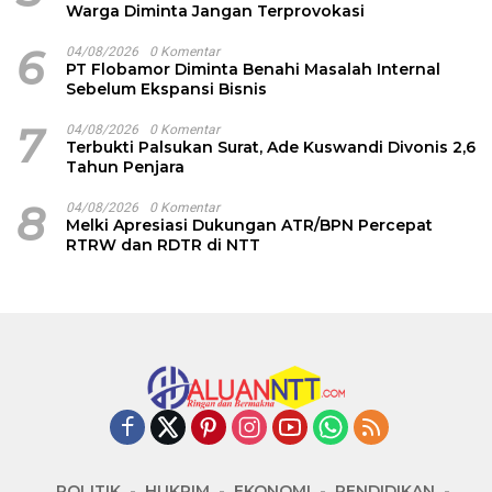
Warga Diminta Jangan Terprovokasi
6
04/08/2026
0 Komentar
PT Flobamor Diminta Benahi Masalah Internal
Sebelum Ekspansi Bisnis
7
04/08/2026
0 Komentar
Terbukti Palsukan Surat, Ade Kuswandi Divonis 2,6
Tahun Penjara
8
04/08/2026
0 Komentar
Melki Apresiasi Dukungan ATR/BPN Percepat
RTRW dan RDTR di NTT
POLITIK
HUKRIM
EKONOMI
PENDIDIKAN