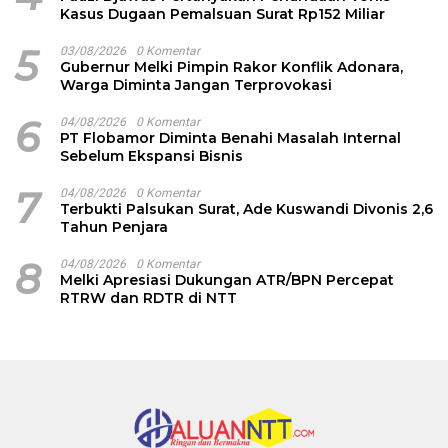
Kasus Dugaan Pemalsuan Surat Rp152 Miliar
5
03/08/2026
0 Komentar
Gubernur Melki Pimpin Rakor Konflik Adonara,
Warga Diminta Jangan Terprovokasi
6
04/08/2026
0 Komentar
PT Flobamor Diminta Benahi Masalah Internal
Sebelum Ekspansi Bisnis
7
04/08/2026
0 Komentar
Terbukti Palsukan Surat, Ade Kuswandi Divonis 2,6
Tahun Penjara
8
04/08/2026
0 Komentar
Melki Apresiasi Dukungan ATR/BPN Percepat
RTRW dan RDTR di NTT