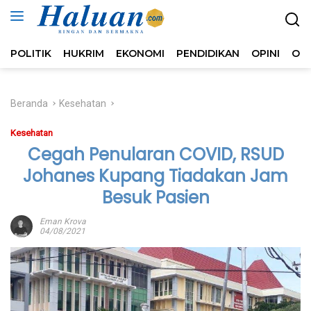
Langsung
ke
konten
POLITIK
HUKRIM
EKONOMI
PENDIDIKAN
OPINI
OL
Beranda
Kesehatan
Kesehatan
Cegah Penularan COVID, RSUD
Johanes Kupang Tiadakan Jam
Besuk Pasien
Eman Krova
04/08/2021