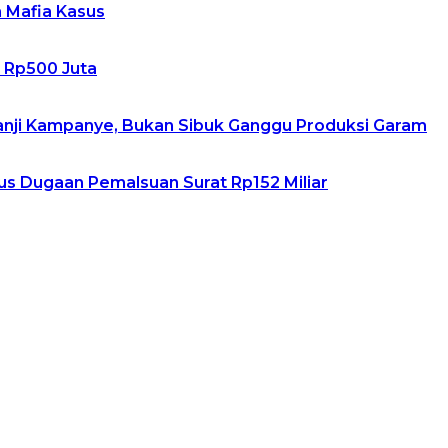
h Mafia Kasus
m Rp500 Juta
Janji Kampanye, Bukan Sibuk Ganggu Produksi Garam
s Dugaan Pemalsuan Surat Rp152 Miliar