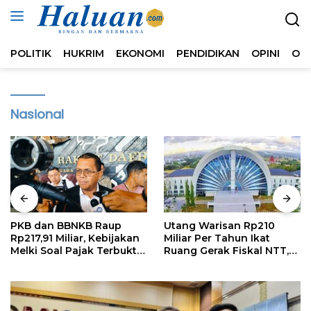
Langsung
ke
konten
POLITIK
HUKRIM
EKONOMI
PENDIDIKAN
OPINI
OL
Nasional
PKB dan BBNKB Raup
Utang Warisan Rp210
Rp217,91 Miliar, Kebijakan
Miliar Per Tahun Ikat
Melki Soal Pajak Terbukti
Ruang Gerak Fiskal NTT,
Efektif
Kritik Publik Harus
Rasional