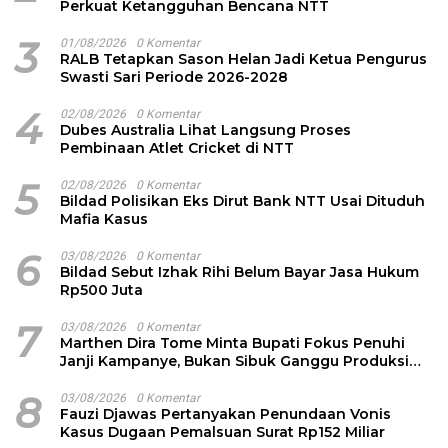
Perkuat Ketangguhan Bencana NTT
3
01/08/2026
0 Komentar
RALB Tetapkan Sason Helan Jadi Ketua Pengurus
Swasti Sari Periode 2026-2028
4
02/08/2026
0 Komentar
Dubes Australia Lihat Langsung Proses
Pembinaan Atlet Cricket di NTT
5
02/08/2026
0 Komentar
Bildad Polisikan Eks Dirut Bank NTT Usai Dituduh
Mafia Kasus
6
03/08/2026
0 Komentar
Bildad Sebut Izhak Rihi Belum Bayar Jasa Hukum
Rp500 Juta
7
03/08/2026
0 Komentar
Marthen Dira Tome Minta Bupati Fokus Penuhi
Janji Kampanye, Bukan Sibuk Ganggu Produksi
Garam
8
03/08/2026
0 Komentar
Fauzi Djawas Pertanyakan Penundaan Vonis
Kasus Dugaan Pemalsuan Surat Rp152 Miliar