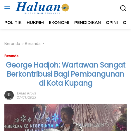
Langsung
ke
konten
POLITIK
HUKRIM
EKONOMI
PENDIDIKAN
OPINI
OL
Beranda
Beranda
Beranda
George Hadjoh: Wartawan Sangat
Berkontribusi Bagi Pembangunan
di Kota Kupang
Eman Krova
27/01/2023