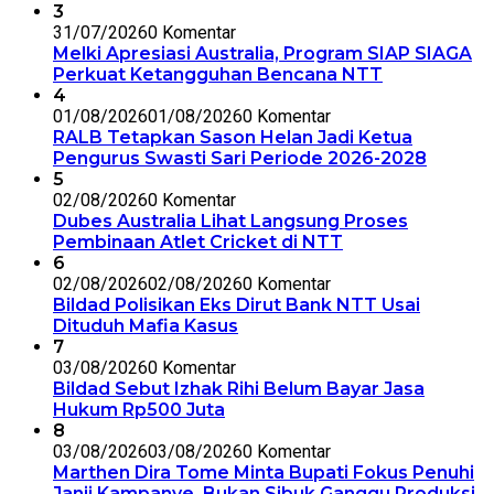
3
31/07/2026
0 Komentar
Melki Apresiasi Australia, Program SIAP SIAGA
Perkuat Ketangguhan Bencana NTT
4
01/08/2026
01/08/2026
0 Komentar
RALB Tetapkan Sason Helan Jadi Ketua
Pengurus Swasti Sari Periode 2026-2028
5
02/08/2026
0 Komentar
Dubes Australia Lihat Langsung Proses
Pembinaan Atlet Cricket di NTT
6
02/08/2026
02/08/2026
0 Komentar
Bildad Polisikan Eks Dirut Bank NTT Usai
Dituduh Mafia Kasus
7
03/08/2026
0 Komentar
Bildad Sebut Izhak Rihi Belum Bayar Jasa
Hukum Rp500 Juta
8
03/08/2026
03/08/2026
0 Komentar
Marthen Dira Tome Minta Bupati Fokus Penuhi
Janji Kampanye, Bukan Sibuk Ganggu Produksi