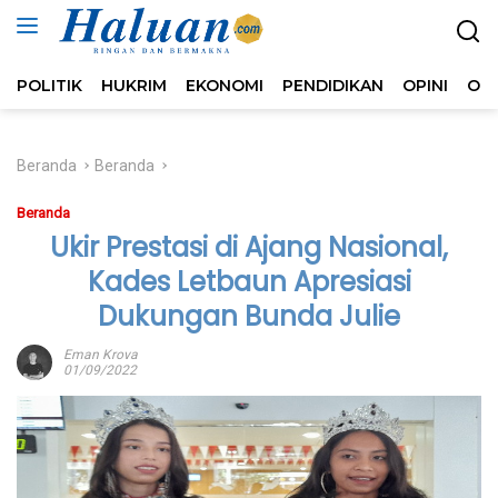
Langsung
ke
konten
POLITIK
HUKRIM
EKONOMI
PENDIDIKAN
OPINI
OL
Beranda
Beranda
Beranda
Ukir Prestasi di Ajang Nasional,
Kades Letbaun Apresiasi
Dukungan Bunda Julie
Eman Krova
01/09/2022