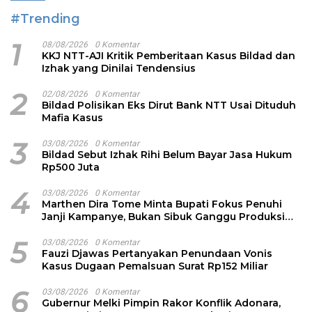
#Trending
1
08/08/2026
0 Komentar
KKJ NTT-AJI Kritik Pemberitaan Kasus Bildad dan
Izhak yang Dinilai Tendensius
2
02/08/2026
0 Komentar
Bildad Polisikan Eks Dirut Bank NTT Usai Dituduh
Mafia Kasus
3
03/08/2026
0 Komentar
Bildad Sebut Izhak Rihi Belum Bayar Jasa Hukum
Rp500 Juta
4
03/08/2026
0 Komentar
Marthen Dira Tome Minta Bupati Fokus Penuhi
Janji Kampanye, Bukan Sibuk Ganggu Produksi
Garam
5
03/08/2026
0 Komentar
Fauzi Djawas Pertanyakan Penundaan Vonis
Kasus Dugaan Pemalsuan Surat Rp152 Miliar
6
03/08/2026
0 Komentar
Gubernur Melki Pimpin Rakor Konflik Adonara,