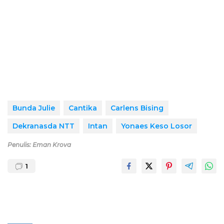
Bunda Julie
Cantika
Carlens Bising
Dekranasda NTT
Intan
Yonaes Keso Losor
Penulis: Eman Krova
1