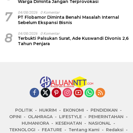
Warga Diminta Jangan Terprovokasi
7
04/08/2026
0 Komentar
PT Flobamor Diminta Benahi Masalah Internal
Sebelum Ekspansi Bisnis
8
04/08/2026
0 Komentar
Terbukti Palsukan Surat, Ade Kuswandi Divonis 2,6
Tahun Penjara
POLITIK
HUKRIM
EKONOMI
PENDIDIKAN
OPINI
OLAHRAGA
LIFESTYLE
PEMERINTAHAN
HUMANIORA
KESEHATAN
NASIONAL
TEKNOLOGI
FEATURE
Tentang Kami
Redaksi