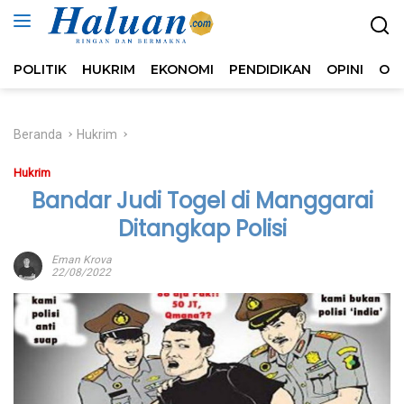
Langsung
ke
konten
POLITIK
HUKRIM
EKONOMI
PENDIDIKAN
OPINI
OL
Beranda
Hukrim
Hukrim
Bandar Judi Togel di Manggarai
Ditangkap Polisi
Eman Krova
22/08/2022