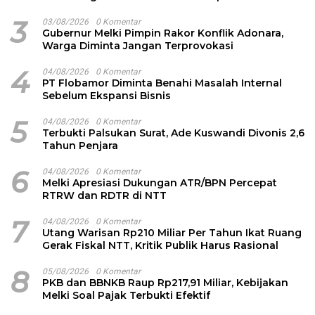
3
03/08/2026
0 Komentar
Gubernur Melki Pimpin Rakor Konflik Adonara,
Warga Diminta Jangan Terprovokasi
4
04/08/2026
0 Komentar
PT Flobamor Diminta Benahi Masalah Internal
Sebelum Ekspansi Bisnis
5
04/08/2026
0 Komentar
Terbukti Palsukan Surat, Ade Kuswandi Divonis 2,6
Tahun Penjara
6
04/08/2026
0 Komentar
Melki Apresiasi Dukungan ATR/BPN Percepat
RTRW dan RDTR di NTT
7
04/08/2026
0 Komentar
Utang Warisan Rp210 Miliar Per Tahun Ikat Ruang
Gerak Fiskal NTT, Kritik Publik Harus Rasional
8
05/08/2026
0 Komentar
PKB dan BBNKB Raup Rp217,91 Miliar, Kebijakan
Melki Soal Pajak Terbukti Efektif