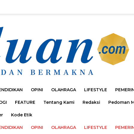
ENDIDIKAN
OPINI
OLAHRAGA
LIFESTYLE
PEMERI
OGI
FEATURE
Tentang Kami
Redaksi
Pedoman Me
er
Kode Etik
ENDIDIKAN
OPINI
OLAHRAGA
LIFESTYLE
PEMERI