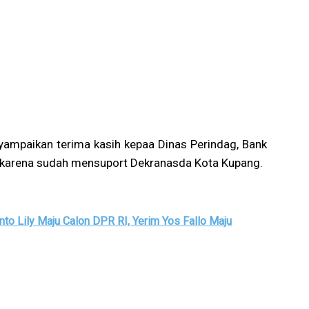
yampaikan terima kasih kepaa Dinas Perindag, Bank
, karena sudah mensuport Dekranasda Kota Kupang.
o Lily Maju Calon DPR RI, Yerim Yos Fallo Maju