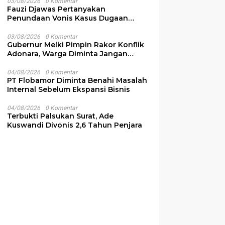
03/08/2026
0 Komentar
Fauzi Djawas Pertanyakan
Penundaan Vonis Kasus Dugaan
Pemalsuan Surat Rp152 Miliar
03/08/2026
0 Komentar
Gubernur Melki Pimpin Rakor Konflik
Adonara, Warga Diminta Jangan
Terprovokasi
04/08/2026
0 Komentar
PT Flobamor Diminta Benahi Masalah
Internal Sebelum Ekspansi Bisnis
04/08/2026
0 Komentar
Terbukti Palsukan Surat, Ade
Kuswandi Divonis 2,6 Tahun Penjara