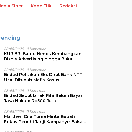
dia Siber
Kode Etik
Redaksi
rending
08/08/2026
0 Komentar
KUR BRI Bantu Henos Kembangkan
Bisnis Advertising hingga Buka
Lapangan Kerja
02/08/2026
0 Komentar
Bildad Polisikan Eks Dirut Bank NTT
Usai Dituduh Mafia Kasus
03/08/2026
0 Komentar
Bildad Sebut Izhak Rihi Belum Bayar
Jasa Hukum Rp500 Juta
03/08/2026
0 Komentar
Marthen Dira Tome Minta Bupati
Fokus Penuhi Janji Kampanye, Bukan
Sibuk Ganggu Produksi Garam