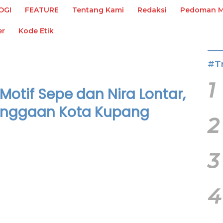
OGI
FEATURE
Tentang Kami
Redaksi
Pedoman Me
er
Kode Etik
#T
1
Motif Sepe dan Nira Lontar,
anggaan Kota Kupang
2
3
4