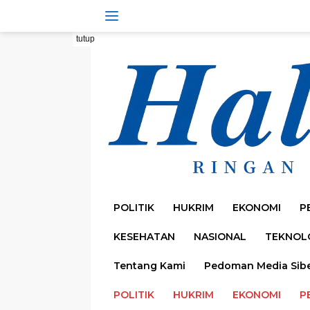
Langsung
ke
konten
tutup
POLITIK
HUKRIM
EKONOMI
P
KESEHATAN
NASIONAL
TEKNOL
Tentang Kami
Pedoman Media Sib
POLITIK
HUKRIM
EKONOMI
P