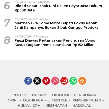
6
03/08/2026
0 Komentar
Bildad Sebut Izhak Rihi Belum Bayar Jasa Hukum
Rp500 Juta
7
03/08/2026
0 Komentar
Marthen Dira Tome Minta Bupati Fokus Penuhi
Janji Kampanye, Bukan Sibuk Ganggu Produksi
Garam
8
03/08/2026
0 Komentar
Fauzi Djawas Pertanyakan Penundaan Vonis
Kasus Dugaan Pemalsuan Surat Rp152 Miliar
POLITIK
HUKRIM
EKONOMI
PENDIDIKAN
OPINI
OLAHRAGA
LIFESTYLE
PEMERINTAHAN
HUMANIORA
KESEHATAN
NASIONAL