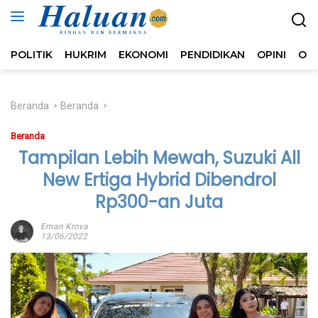
Langsung
ke
konten
POLITIK
HUKRIM
EKONOMI
PENDIDIKAN
OPINI
OL
Beranda
Beranda
Beranda
Tampilan Lebih Mewah, Suzuki All
New Ertiga Hybrid Dibendrol
Rp300-an Juta
Eman Krova
13/06/2022