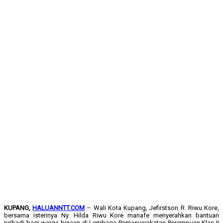
KUPANG,
HALUANNTT.COM
– Wali Kota Kupang, Jefirstson R. Riwu Kore,
bersama isterinya Ny. Hilda Riwu Kore manafe menyerahkan bantuan
pribadi bagi warga binaan di Lembaga Pemasyarakatan Perempuan Klas II