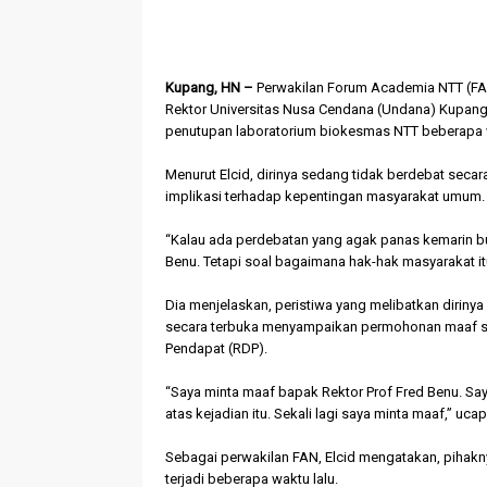
Kupang, HN –
Perwakilan Forum Academia NTT (F
Rektor Universitas Nusa Cendana (Undana) Kupang, Pr
penutupan laboratorium biokesmas NTT beberapa w
Menurut Elcid, dirinya sedang tidak berdebat secar
implikasi terhadap kepentingan masyarakat umum.
“Kalau ada perdebatan yang agak panas kemarin bu
Benu. Tetapi soal bagaimana hak-hak masyarakat itu 
Dia menjelaskan, peristiwa yang melibatkan diriny
secara terbuka menyampaikan permohonan maaf se
Pendapat (RDP).
“Saya minta maaf bapak Rektor Prof Fred Benu. Sa
atas kejadian itu. Sekali lagi saya minta maaf,” uca
Sebagai perwakilan FAN, Elcid mengatakan, pihakny
terjadi beberapa waktu lalu.