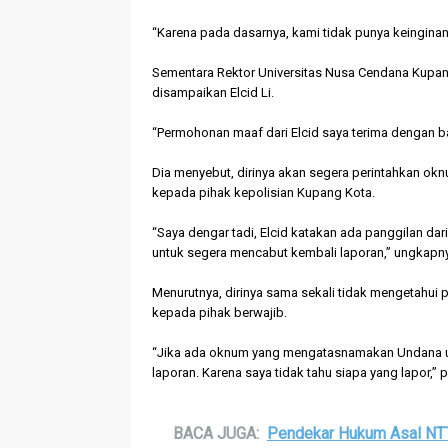
“Karena pada dasarnya, kami tidak punya keinginan 
Sementara Rektor Universitas Nusa Cendana Kupan
disampaikan Elcid Li.
“Permohonan maaf dari Elcid saya terima dengan baik
Dia menyebut, dirinya akan segera perintahkan o
kepada pihak kepolisian Kupang Kota.
“Saya dengar tadi, Elcid katakan ada panggilan da
untuk segera mencabut kembali laporan,” ungkapn
Menurutnya, dirinya sama sekali tidak mengetahui
kepada pihak berwajib.
“Jika ada oknum yang mengatasnamakan Undana un
laporan. Karena saya tidak tahu siapa yang lapor,” 
BACA JUGA:
Pendekar Hukum Asal NTT 