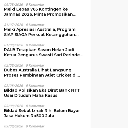
06/08/2026
0 Komentar
Melki Lepas 765 Kontingen ke
Jamnas 2026, Minta Promosikan
Budaya NTT
31/07/2026
0 Komentar
Melki Apresiasi Australia, Program
SIAP SIAGA Perkuat Ketangguhan
Bencana NTT
01/08/2026
0 Komentar
RALB Tetapkan Sason Helan Jadi
Ketua Pengurus Swasti Sari Periode
2026-2028
02/08/2026
0 Komentar
Dubes Australia Lihat Langsung
Proses Pembinaan Atlet Cricket di
NTT
02/08/2026
0 Komentar
Bildad Polisikan Eks Dirut Bank NTT
Usai Dituduh Mafia Kasus
03/08/2026
0 Komentar
Bildad Sebut Izhak Rihi Belum Bayar
Jasa Hukum Rp500 Juta
03/08/2026
0 Komentar