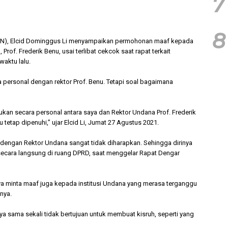
7
8
AN), Elcid Dominggus Li menyampaikan permohonan maaf kepada
of. Frederik Benu, usai terlibat cekcok saat rapat terkait
aktu lalu.
a personal dengan rektor Prof. Benu. Tetapi soal bagaimana
kan secara personal antara saya dan Rektor Undana Prof. Frederik
tetap dipenuhi,” ujar Elcid Li, Jumat 27 Agustus 2021.
a dengan Rektor Undana sangat tidak diharapkan. Sehingga dirinya
cara langsung di ruang DPRD, saat menggelar Rapat Dengar
ya minta maaf juga kepada institusi Undana yang merasa terganggu
pnya.
a sama sekali tidak bertujuan untuk membuat kisruh, seperti yang