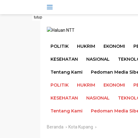
Langsung
ke
konten
tutup
POLITIK
HUKRIM
EKONOMI
P
KESEHATAN
NASIONAL
TEKNOL
Tentang Kami
Pedoman Media Sib
POLITIK
HUKRIM
EKONOMI
P
KESEHATAN
NASIONAL
TEKNOL
Tentang Kami
Pedoman Media Sib
Beranda
Kota Kupang