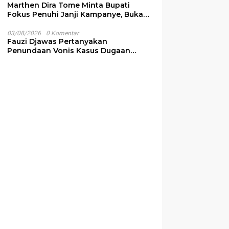
Marthen Dira Tome Minta Bupati
Fokus Penuhi Janji Kampanye, Bukan
Sibuk Ganggu Produksi Garam
03/08/2026
0 Komentar
Fauzi Djawas Pertanyakan
Penundaan Vonis Kasus Dugaan
Pemalsuan Surat Rp152 Miliar