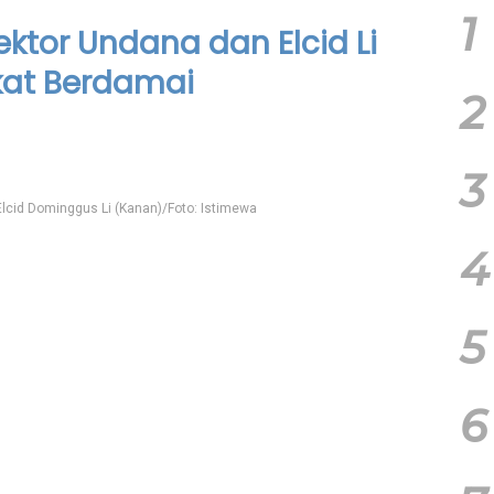
1
ektor Undana dan Elcid Li
at Berdamai
2
3
 Elcid Dominggus Li (Kanan)/Foto: Istimewa
4
5
6