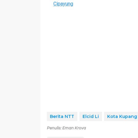
Cipayung
Berita NTT
Elcid Li
Kota Kupang
Penulis: Eman Krova