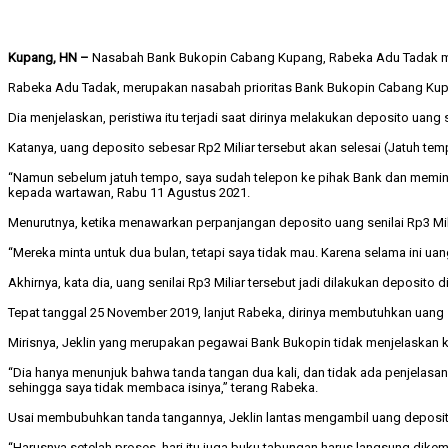
Kupang, HN –
Nasabah Bank Bukopin Cabang Kupang, Rabeka Adu Tadak meras
Rabeka Adu Tadak, merupakan nasabah prioritas Bank Bukopin Cabang Kup
Dia menjelaskan, peristiwa itu terjadi saat dirinya melakukan deposito uan
Katanya, uang deposito sebesar Rp2 Miliar tersebut akan selesai (Jatuh tem
“Namun sebelum jatuh tempo, saya sudah telepon ke pihak Bank dan meminta 
kepada wartawan, Rabu 11 Agustus 2021.
Menurutnya, ketika menawarkan perpanjangan deposito uang senilai Rp3 Mi
“Mereka minta untuk dua bulan, tetapi saya tidak mau. Karena selama ini uan
Akhirnya, kata dia, uang senilai Rp3 Miliar tersebut jadi dilakukan deposi
Tepat tanggal 25 November 2019, lanjut Rabeka, dirinya membutuhkan uang s
Mirisnya, Jeklin yang merupakan pegawai Bank Bukopin tidak menjelaskan 
“Dia hanya menunjuk bahwa tanda tangan dua kali, dan tidak ada penjelasan 
sehingga saya tidak membaca isinya,” terang Rabeka.
Usai membubuhkan tanda tangannya, Jeklin lantas mengambil uang deposi
“Harusnya setelah proses, hari itu juga buku tabungan harus langsung dikem