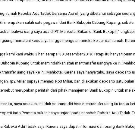
ngi rumah Rabeka Adu Tadak bersama Aci Eli, yang diketahui sebagai seorang
Eli merupakan salah satu pegawai dari Bank Bukopin Cabang Kupang, sebelum
jelaskan bahwa uang saya ada di PT. Mahkota. Bukan di Bank Bukopin,” ungkap
ngsung memarahi keduanya hingga mengusir mereka keluar dari rumah. Karena
a kami kasi waktu 3 hari sampai 30 Desember 2019. Tetapi itu hanya tipuan 
 Bukopin Kupang untuk memindahkan atau mentransfer uangnya ke PT. Mahkot
tuk transfer uang saya ke PT. Mahkota. Karena saya hanya tahu, saya deposito 
gan Rp2 Miliar supaya menjadi Rp3 Miliar, dan dilakukan deposito satu bulan 
ersebut merupakan perintah dari pihak manajemen Bank Bukopin untuk melaku
r itu, saya rasa Jeklin tidak seorang diri bisa mentransfer uang itu tanpa ke
roperti Indo Permata bukan hanya terjadi pada nasabah Rabeka Adu Tadak. Te
 Rabeka Adu Tadak saja. Karena saya dapat informasi dari orang Bank Bukopin