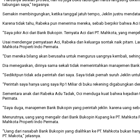
tabungan saya,” tegasnya.
Semakin membingungkan, ketika tanggal jatuh tempo, Jeklin justru mendata
Karena tidak tahu, Rabeka pun menerima mereka, sebab berpikir bahwa Aci 
“Saya pikir Aci dari Bank Bukopin. Ternyata Aci dari PT. Mahkota, yang men
Usai mendengar pernyataan Aci, Rabeka dan keluarga sontak naik pitam. La
Mahkota Properti Indo Permata.
“Dan mereka bilang akan berusaha untuk mengurus uangnya kembali, sehingg
Dia menegaskan, dirinya sama sekali tidak memerintahkan manajemen Bank
“Sedikitpun tidak ada perintah dari saya. Saya tidak pernah suruh Jeklin un
“Perintah saya hanya uang saya Rp1 Miliar di buku rekening digabungkan den
Sementara anak dari Rabeka Adu Tadak, Oci menduga kuat bahwa kejadian t
Permata.
“Saya duga, manajemen Bank Bukopin yang perintah jeklin. karena uang sebesa
Menurutnya, uang yang mengalir dari Bank Bukopin Kupang ke PT. Mahkota P
Mahkota Properti Indo Permata.
“Uang dari nasabah Bank Bukopin yang dialihkan ke PT. Mahkota bukan hanya
PT. Makota,” jelasnya.