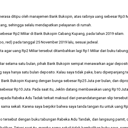
a ditipu oleh manajemen Bank Bukopin, atas raibnya uang sebesar Rp3 Mili
ang, sehingga selalu mendapatkan pelayanan di rumah.
g sebesar Rp2 Miliar di Bank Bukopin Cabang Kupang, pada tahun 2019 silam.
po, red) pada tanggal 25 November 2019 lalu, sesuai jadwal.
agar uang Rp2 Miliar tersebut ditambahkan lagi Rp1 Miliar dari buku tabunga
liar selama satu bulan, pihak Bank Bukopin sempat menawarkan agar deposit
g saya hanya satu bulan deposito. Kalau saya tidak pake, baru diperpanjang te
to di Bank Bukopin Kupang dengan bunga sebesar Rp25 Juta per bulan, dan dip
ebesar Rp10 Juta. Pada saat itu, Jeklin datang membawakan uang Rp10 Juta, 
kepada Rabeka Adu Tadak terkait maksud dari penandatanganan slip tersebut.
sama sekali. Karena saya berpikir bahwa saya tanda tangan itu untuk uang Rp1
to tersebut dengan buku tabungan Rabeka Adu Tandak, dan langsung pamit,
balikan. Tetapi saat itu, mereka sama sekali tidak kembalikan buku saya, sa