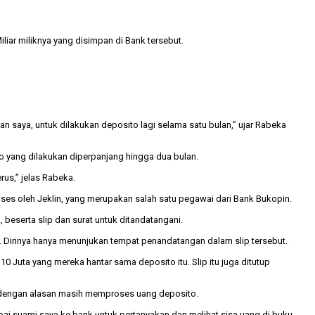
ar miliknya yang disimpan di Bank tersebut.
n saya, untuk dilakukan deposito lagi selama satu bulan,” ujar Rabeka
o yang dilakukan diperpanjang hingga dua bulan.
rus,” jelas Rabeka.
roses oleh Jeklin, yang merupakan salah satu pegawai dari Bank Bukopin.
beserta slip dan surat untuk ditandatangani.
 Dirinya hanya menunjukan tempat penandatangan dalam slip tersebut.
0 Juta yang mereka hantar sama deposito itu. Slip itu juga ditutup
 dengan alasan masih memproses uang deposito.
mpai suami saya ke bank untuk pertanyakan dan melihat sisa uang di buku