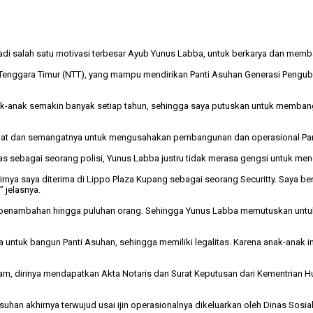
adi salah satu motivasi terbesar Ayub Yunus Labba, untuk berkarya dan memb
nggara Timur (NTT), yang mampu mendirikan Panti Asuhan Generasi Pengubah 
h anak-anak semakin banyak setiap tahun, sehingga saya putuskan untuk memba
 niat dan semangatnya untuk mengusahakan pembangunan dan operasional Pan
gas sebagai seorang polisi, Yunus Labba justru tidak merasa gengsi untuk 
akhirnya saya diterima di Lippo Plaza Kupang sebagai seorang Securitty. Saya 
 jelasnya.
mi penambahan hingga puluhan orang. Sehingga Yunus Labba memutuskan unt
 untuk bangun Panti Asuhan, sehingga memiliki legalitas. Karena anak-anak 
lam, dirinya mendapatkan Akta Notaris dan Surat Keputusan dari Kementrian
n akhirnya terwujud usai ijin operasionalnya dikeluarkan oleh Dinas Sosial