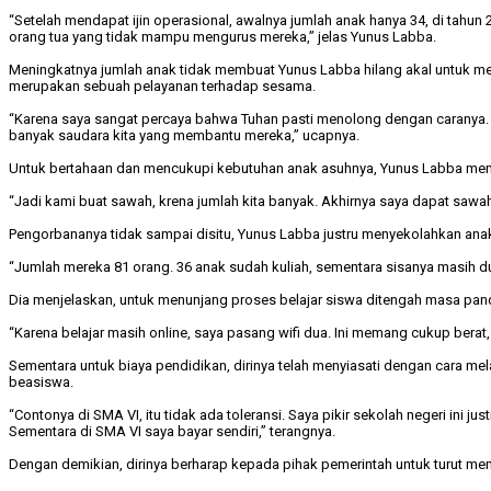
“Setelah mendapat ijin operasional, awalnya jumlah anak hanya 34, di tahun 
orang tua yang tidak mampu mengurus mereka,” jelas Yunus Labba.
Meningkatnya jumlah anak tidak membuat Yunus Labba hilang akal untuk men
merupakan sebuah pelayanan terhadap sesama.
“Karena saya sangat percaya bahwa Tuhan pasti menolong dengan caranya. 
banyak saudara kita yang membantu mereka,” ucapnya.
Untuk bertahaan dan mencukupi kebutuhan anak asuhnya, Yunus Labba mem
“Jadi kami buat sawah, krena jumlah kita banyak. Akhirnya saya dapat sa
Pengorbananya tidak sampai disitu, Yunus Labba justru menyekolahkan anak
“Jumlah mereka 81 orang. 36 anak sudah kuliah, sementara sisanya masih 
Dia menjelaskan, untuk menunjang proses belajar siswa ditengah masa pande
“Karena belajar masih online, saya pasang wifi dua. Ini memang cukup bera
Sementara untuk biaya pendidikan, dirinya telah menyiasati dengan cara 
beasiswa.
“Contonya di SMA VI, itu tidak ada toleransi. Saya pikir sekolah negeri ini ju
Sementara di SMA VI saya bayar sendiri,” terangnya.
Dengan demikian, dirinya berharap kepada pihak pemerintah untuk turut 