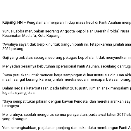
Kupang, HN –
Pengalaman menjalani hidup masa kecil di Panti Asuhan menj
Yunus Labba merupakan seorang Anggota Kepolisian Daerah (Polda) Nusa Te
Kecamatan Maulafa, Kota Kupang.
“Awalnya saya tidak berpikir untuk bangun panti ini. Tetapi karena jumla
2021 petang.
Gaji yang terbatas sebagai seorang petugas kepolisian tidak menyurutkan
Menyadari besarnya kebutuhan operasional Panti Asuhan, sepulang dari tu
“Saya putuskan untuk mencari kerja sampingan di luar Institusi Polri. Dan 
masih sangat kurang, karena jumlah mereka sudah mencapai belasan orang,”
Dalam segala keterbatasan, pada tahun 2016 justru jumlah anak mengala
legalitas yang jelas.
“Saya sempat tukar pikiran dengan kawan Pendeta, dan mereka arahkan saya
terangnya.
Menurutnya, setelah mengurus semua persyaratan, pada awal tahun 2017 si
yang dibangun.
Yunus mengisahkan, perjalanan panjang dan suka duka membangun Panti Asuha