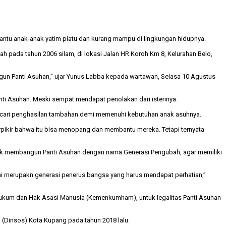
antu anak-anak yatim piatu dan kurang mampu di lingkungan hidupnya.
pada tahun 2006 silam, di lokasi Jalan HR Koroh Km 8, Kelurahan Belo,
ngun Panti Asuhan,” ujar Yunus Labba kepada wartawan, Selasa 10 Agustus
ti Asuhan. Meski sempat mendapat penolakan dari isterinya.
mencari penghasilan tambahan demi memenuhi kebutuhan anak asuhnya.
berpikir bahwa itu bisa menopang dan membantu mereka. Tetapi ternyata
uk membangun Panti Asuhan dengan nama Generasi Pengubah, agar memiliki
ini merupakn generasi penerus bangsa yang harus mendapat perhatian,”
 Hukum dan Hak Asasi Manusia (Kemenkumham), untuk legalitas Panti Asuhan
 (Dinsos) Kota Kupang pada tahun 2018 lalu.