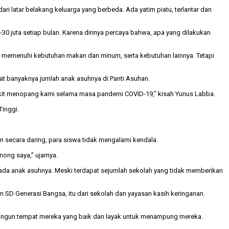
ri latar belakang keluarga yang berbeda. Ada yatim piatu, terlantar dan
 juta setiap bulan. Karena dirinya percaya bahwa, apa yang dilakukan
 memenuhi kebutuhan makan dan minum, serta kebutuhan lainnya. Tetapi
 banyaknya jumlah anak asuhnya di Panti Asuhan.
dikit menopang kami selama masa pandemi COVID-19,” kisah Yunus Labba.
Tinggi.
n secara daring, para siswa tidak mengalami kendala.
ong saya,” ujarnya.
ada anak asuhnya. Meski terdapat sejumlah sekolah yang tidak memberikan
, dan SD Generasi Bangsa, itu dari sekolah dan yayasan kasih keringanan.
bangun tempat mereka yang baik dan layak untuk menampung mereka.