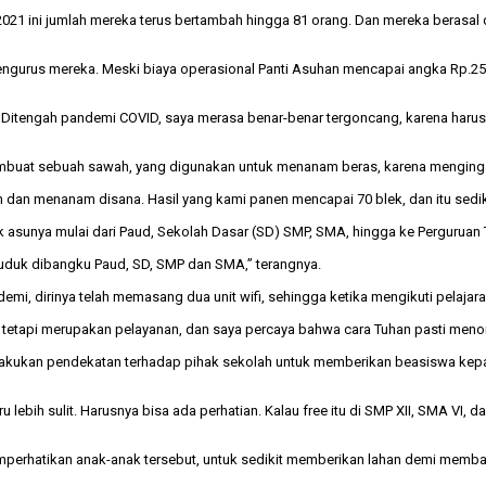
2021 ini jumlah mereka terus bertambah hingga 81 orang. Dan mereka berasal da
gurus mereka. Meski biaya operasional Panti Asuhan mencapai angka Rp.25-30
Ditengah pandemi COVID, saya merasa benar-benar tergoncang, karena harus
buat sebuah sawah, yang digunakan untuk menanam beras, karena mengingat
wah dan menanam disana. Hasil yang kami panen mencapai 70 blek, dan itu se
 asunya mulai dari Paud, Sekolah Dasar (SD) SMP, SMA, hingga ke Perguruan 
duduk dibangku Paud, SD, SMP dan SMA,” terangnya.
mi, dirinya telah memasang dua unit wifi, sehingga ketika mengikuti pelajara
t, tetapi merupakan pelayanan, dan saya percaya bahwa cara Tuhan pasti menon
melakukan pendekatan terhadap pihak sekolah untuk memberikan beasiswa kep
stru lebih sulit. Harusnya bisa ada perhatian. Kalau free itu di SMP XII, SMA VI
memperhatikan anak-anak tersebut, untuk sedikit memberikan lahan demi mem