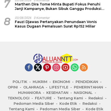
7
03/08/2026
0 Komentar
Marthen Dira Tome Minta Bupati Fokus Penuhi
Janji Kampanye, Bukan Sibuk Ganggu Produksi
Garam
8
03/08/2026
0 Komentar
Fauzi Djawas Pertanyakan Penundaan Vonis
Kasus Dugaan Pemalsuan Surat Rp152 Miliar
POLITIK
HUKRIM
EKONOMI
PENDIDIKAN
OPINI
OLAHRAGA
LIFESTYLE
PEMERINTAHAN
HUMANIORA
KESEHATAN
NASIONAL
TEKNOLOGI
FEATURE
Tentang Kami
Redaksi
Pedoman Media Siber
Kode Etik
Redaksi
Tentang Kami
Pedoman Media Siber
Kode Etik