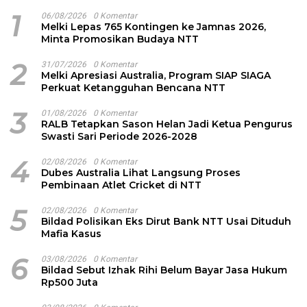
1
06/08/2026
0 Komentar
Melki Lepas 765 Kontingen ke Jamnas 2026,
Minta Promosikan Budaya NTT
2
31/07/2026
0 Komentar
Melki Apresiasi Australia, Program SIAP SIAGA
Perkuat Ketangguhan Bencana NTT
3
01/08/2026
0 Komentar
RALB Tetapkan Sason Helan Jadi Ketua Pengurus
Swasti Sari Periode 2026-2028
4
02/08/2026
0 Komentar
Dubes Australia Lihat Langsung Proses
Pembinaan Atlet Cricket di NTT
5
02/08/2026
0 Komentar
Bildad Polisikan Eks Dirut Bank NTT Usai Dituduh
Mafia Kasus
6
03/08/2026
0 Komentar
Bildad Sebut Izhak Rihi Belum Bayar Jasa Hukum
Rp500 Juta