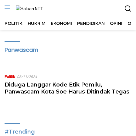
Langsung
ke
konten
POLITIK
HUKRIM
EKONOMI
PENDIDIKAN
OPINI
OL
Panwascam
Politik
08/11/2024
Diduga Langgar Kode Etik Pemilu,
Panwascam Kota Soe Harus Ditindak Tegas
#Trending