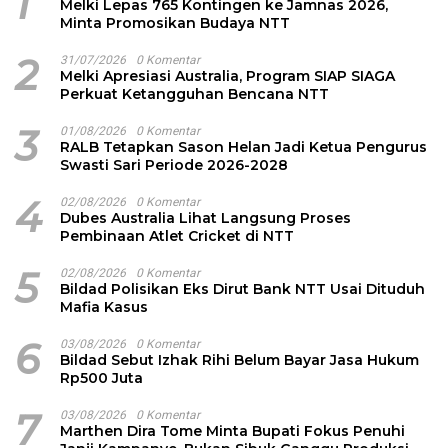
1
Melki Lepas 765 Kontingen ke Jamnas 2026,
Minta Promosikan Budaya NTT
2
31/07/2026
0 Komentar
Melki Apresiasi Australia, Program SIAP SIAGA
Perkuat Ketangguhan Bencana NTT
3
01/08/2026
0 Komentar
RALB Tetapkan Sason Helan Jadi Ketua Pengurus
Swasti Sari Periode 2026-2028
4
02/08/2026
0 Komentar
Dubes Australia Lihat Langsung Proses
Pembinaan Atlet Cricket di NTT
5
02/08/2026
0 Komentar
Bildad Polisikan Eks Dirut Bank NTT Usai Dituduh
Mafia Kasus
6
03/08/2026
0 Komentar
Bildad Sebut Izhak Rihi Belum Bayar Jasa Hukum
Rp500 Juta
7
03/08/2026
0 Komentar
Marthen Dira Tome Minta Bupati Fokus Penuhi