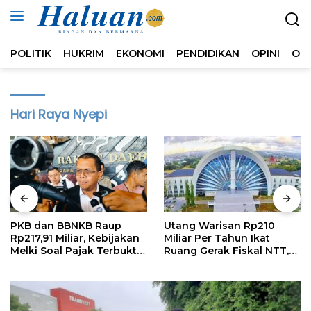
Langsung
ke
konten
POLITIK
HUKRIM
EKONOMI
PENDIDIKAN
OPINI
OL
Hari Raya Nyepi
PKB dan BBNKB Raup
Utang Warisan Rp210
Rp217,91 Miliar, Kebijakan
Miliar Per Tahun Ikat
Melki Soal Pajak Terbukti
Ruang Gerak Fiskal NTT,
Efektif
Kritik Publik Harus
Rasional