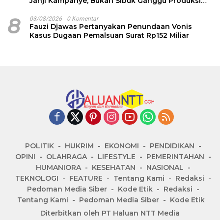
Janji Kampanye, Bukan Sibuk Ganggu Produksi
Garam
8
03/08/2026
0 Komentar
Fauzi Djawas Pertanyakan Penundaan Vonis
Kasus Dugaan Pemalsuan Surat Rp152 Miliar
POLITIK
HUKRIM
EKONOMI
PENDIDIKAN
OPINI
OLAHRAGA
LIFESTYLE
PEMERINTAHAN
HUMANIORA
KESEHATAN
NASIONAL
TEKNOLOGI
FEATURE
Tentang Kami
Redaksi
Pedoman Media Siber
Kode Etik
Redaksi
Tentang Kami
Pedoman Media Siber
Kode Etik
Diterbitkan oleh PT Haluan NTT Media